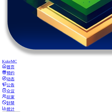
KukeMC
首页
预约
动态
公告
众议
玩家
封禁
统计