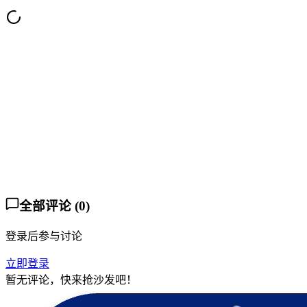
313423122
Lv.
22
5 个月前
KukeMc服务器步枪协会
#
铃铛小可乐
#
职业战争
#
KukeMc步枪协会
2
评论
收藏
17
全部评论
(
0
)
登录后参与讨论
立即登录
暂无评论，快来抢沙发吧！