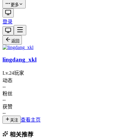
更多
登录
返回
lingdang_xkl
Lv.
24
玩家
动态
--
粉丝
--
获赞
--
查看主页
关注
相关推荐