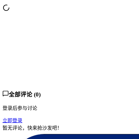
lingdang_xkl
Lv.
24
5 个月前
KukeMc步枪协会暗杀名单更新
点赞
4
收藏
24
全部评论
(
0
)
登录后参与讨论
立即登录
暂无评论，快来抢沙发吧！