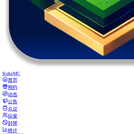
KukeMC
首页
预约
动态
公告
众议
玩家
封禁
统计